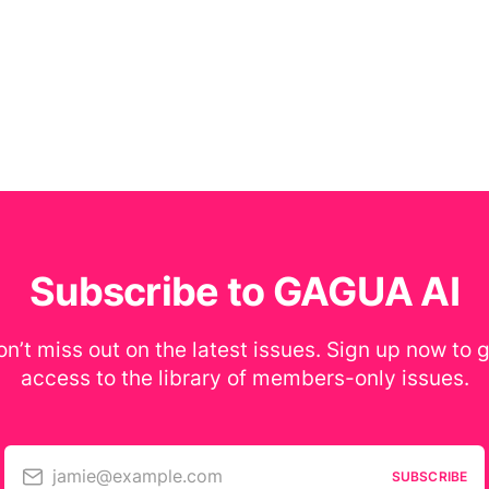
Subscribe to GAGUA AI
n’t miss out on the latest issues. Sign up now to 
access to the library of members-only issues.
jamie@example.com
SUBSCRIBE