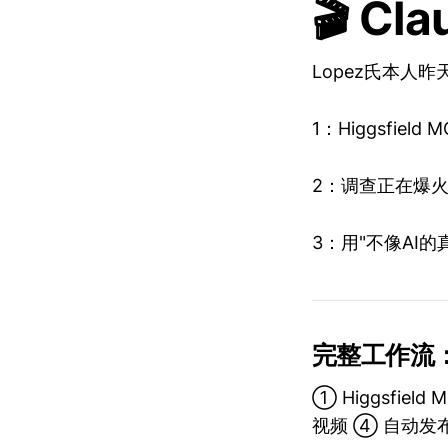
🎬 C
Lopez氏本人
1：Higgsfiel
2：调查正在爆
3：用"不像AI的
完整工作流
① Higgsfiel
视频 ④ 自动发