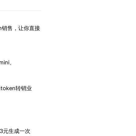
en销售，让你直接
mini、
oken转销业
0.13元生成一次