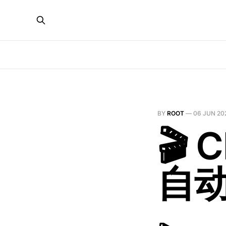
BY
ROOT
—
06 JUN 20
🎬 
自