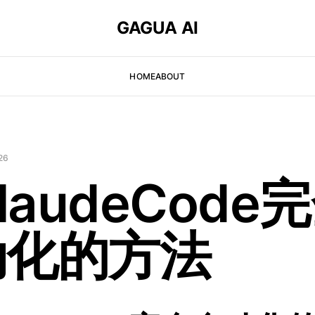
GAGUA AI
HOME
ABOUT
26
ClaudeCode
动化的方法