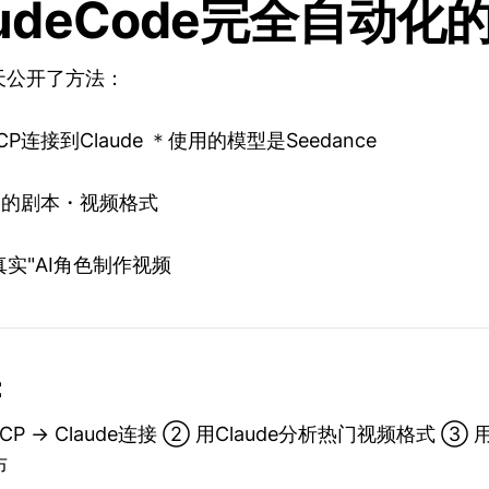
laudeCode完全自动化
昨天公开了方法：
d MCP连接到Claude ＊使用的模型是Seedance
火的剧本・视频格式
真实"AI角色制作视频
：
d MCP → Claude连接 ② 用Claude分析热门视频格式 ③ 
布