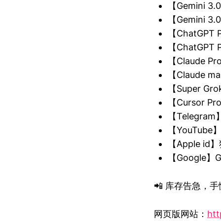
【Gemini 
【Gemini 
【ChatGP
【ChatGP
【Claude P
【Claude m
【Super 
【Cursor 
【Telegra
【YouTub
【Apple 
【Google
📲 库存告急，手慢
网页版网站：
htt