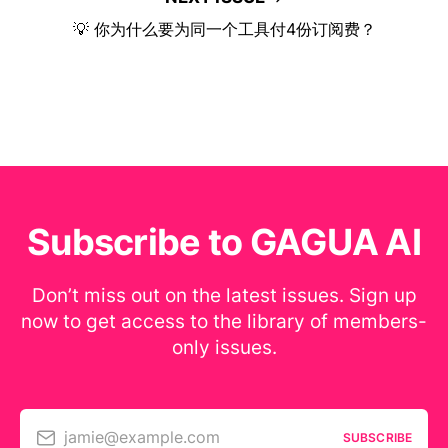
💡 你为什么要为同一个工具付4份订阅费？
Subscribe to GAGUA AI
Don’t miss out on the latest issues. Sign up
now to get access to the library of members-
only issues.
jamie@example.com
SUBSCRIBE