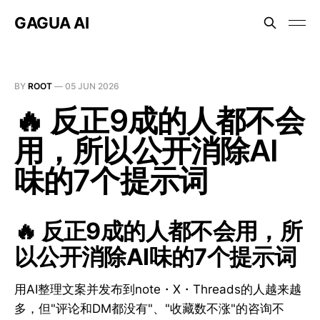
GAGUA AI
BY
ROOT
—
05 JUN 2026
🔥 反正9成的人都不会
用，所以公开消除AI
味的7个提示词
🔥 反正9成的人都不会用，所
以公开消除AI味的7个提示词
用AI整理文案并发布到note・X・Threads的人越来越
多，但"评论和DM都没有"、"收藏数不涨"的咨询不