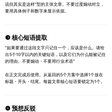
说但其实是这样"型的主张文章。不要过度煽动对立，
要用具体例子和数字来显示依据。
❸ 核心短语提取
"如果要通过这段文字只记住一个，应该是什么。请给
出5个10字以内的关键短语，以及它们为什么能被记住
的理由。不要煽动・不要用行业术语"
在正文完成后使用。从返回的5个方案中选择1个放在
标题・开头・结尾。每篇文章核心短语要锁定为1个。
❹ 预想反驳