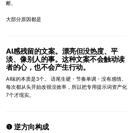
断。
大部分原因都是
AI感残留的文案。漂亮但没热度、平
淡、像别人的事。这种文案不会触动读
者的心，也不会产生行动。
AI味的本质是3个。 语尾生硬・节奏单调・没有感情。
每次都从头开始改很没效率，所以把专用提示词资产化
7个才现实。
❶ 逆方向构成