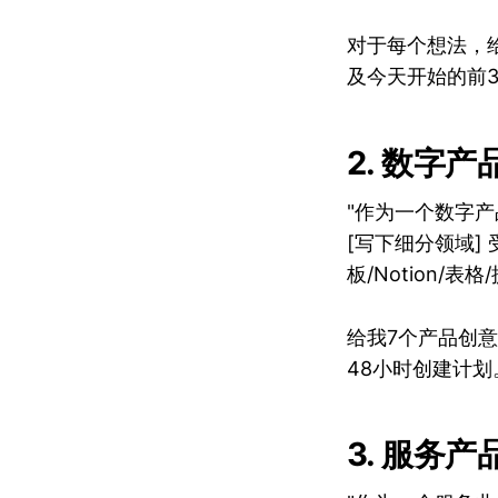
对于每个想法，
及今天开始的前3
2. 数字
"作为一个数字
[写下细分领域] 
板/Notion/表格
给我7个产品创
48小时创建计
3. 服务