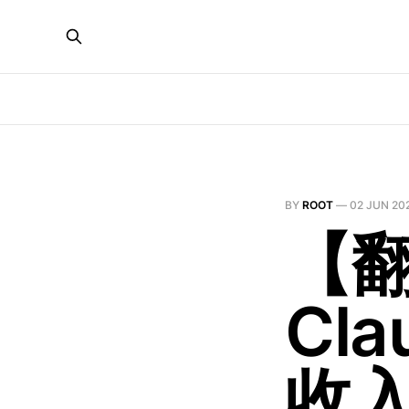
BY
ROOT
—
02 JUN 20
【
Cl
收