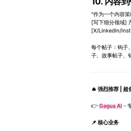
10. 内
"作为一个内容
[写下细分领域] 
[X/LinkedIn/
每个帖子：钩子
子、故事帖子、
🔥 强烈推荐 |
👉
Gagua AI
-
📌 核心业务