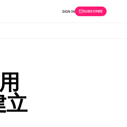
SUBSCRIBE
SIGN IN
用
建立