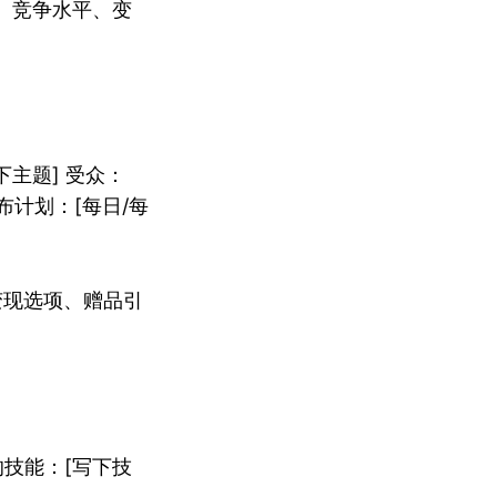
、竞争水平、变
主题] 受众：
发布计划：[每日/每
变现选项、赠品引
技能：[写下技