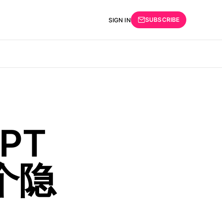
SUBSCRIBE
SIGN IN
PT
个隐