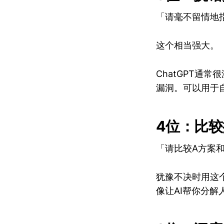
「请毫不留情地
这个相当强大。
ChatGPT通
漏洞。可以用于
4位：比
「请比较A方案
犹豫不决时用这
像让AI帮你分解