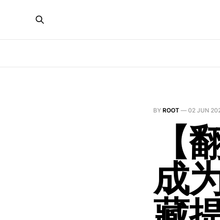
BY
ROOT
—
02 JUN 20
【翻
成
藏