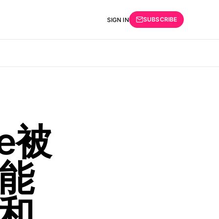
SUBSCRIBE
SIGN IN
ne被
能
和