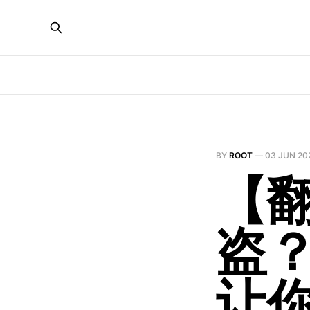
BY
ROOT
—
03 JUN 20
【翻
盗
让