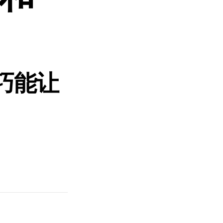
技巧能让
！