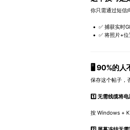
你只需通过短信向
✅ 捕获实时G
✅ 将照片+
🖥️ 90%
保存这个帖子，否
1️⃣ 无需线缆将
按 Window
2️⃣ 屏幕冻结无