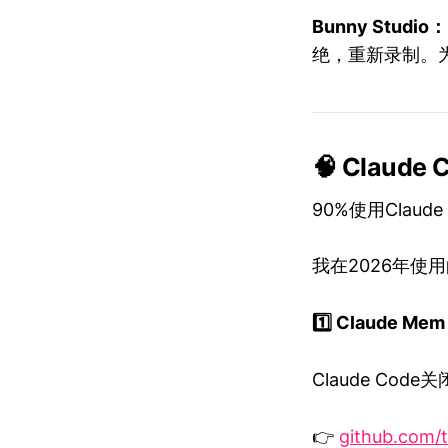
Bunny Studio：
绝，重新录制。
🧠 Claud
90%使用Clau
我在2026年使
1️⃣ Claude Mem
Claude C
👉
github.com/