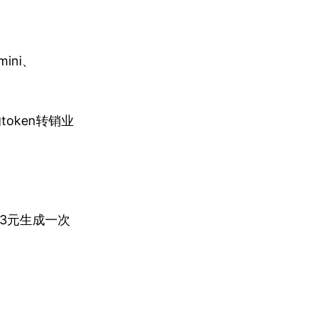
mini、
oken转销业
0.13元生成一次