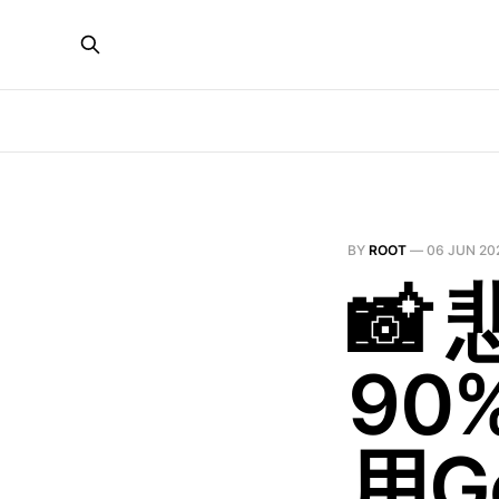
BY
ROOT
—
06 JUN 20
📸
90
用G