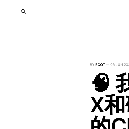
BY
ROOT
—
06 JUN 20
🧠
X
的C