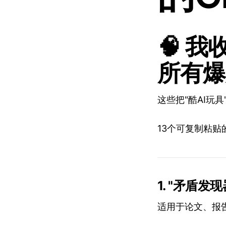
🧠 我
所有爆
这些把"酷AI玩
13个可复制粘贴
1. "矛盾发现
适用于论文、报