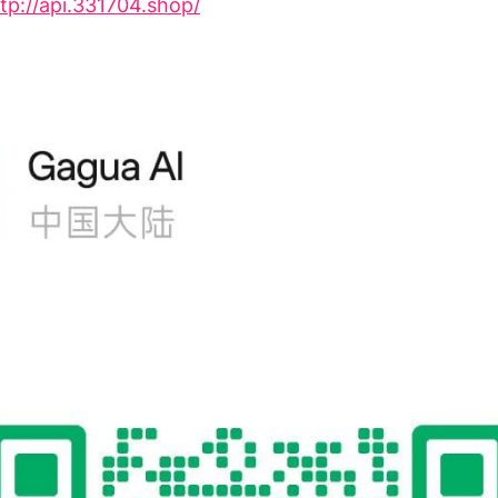
tp://api.331704.shop/