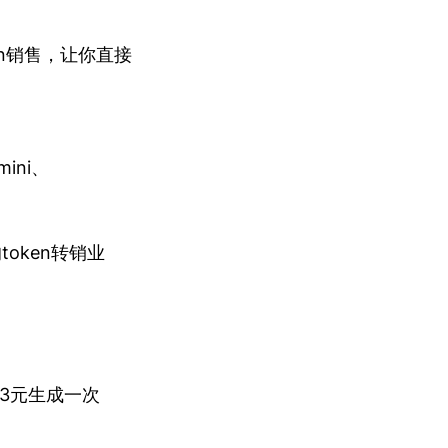
en销售，让你直接
mini、
oken转销业
0.13元生成一次