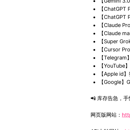
【Gemini 
【ChatGP
【ChatGP
【Claude P
【Claude m
【Super 
【Cursor 
【Telegra
【YouTub
【Apple 
【Google
📲 库存告急，手慢
网页版网站：
htt