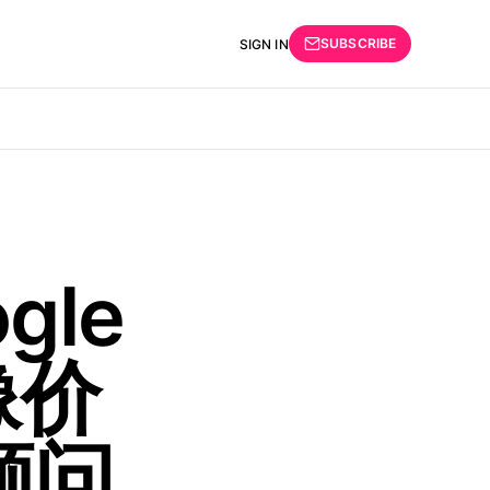
SUBSCRIBE
SIGN IN
gle
像价
顾问