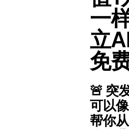
一
立A
免
🚨 突
可以像
帮你从