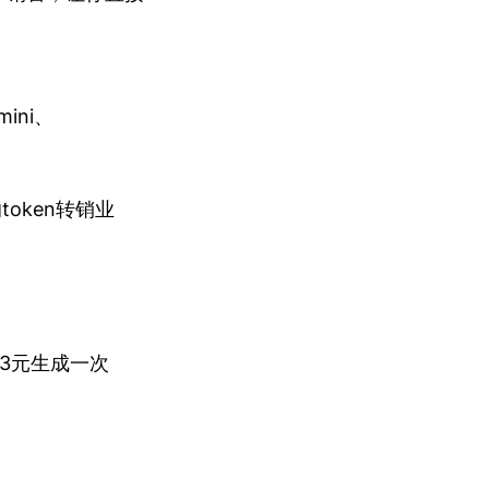
mini、
oken转销业
0.13元生成一次