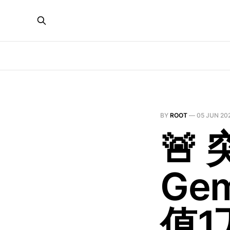
BY
ROOT
—
05 JUN 20
🚨
Ge
值