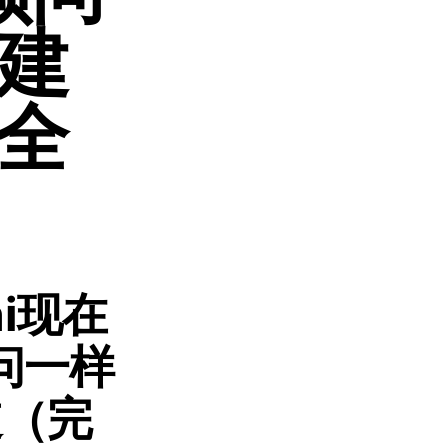
建
完全
ni现在
问一样
道（完