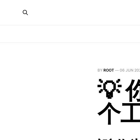
BY
ROOT
—
06 JUN 20
💡
个