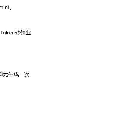
mini、
oken转销业
0.13元生成一次