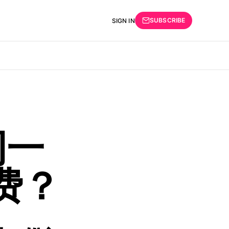
SUBSCRIBE
SIGN IN
同一
费？