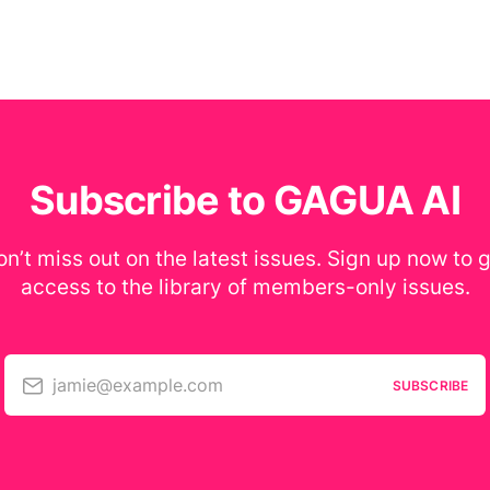
Subscribe to GAGUA AI
n’t miss out on the latest issues. Sign up now to 
access to the library of members-only issues.
jamie@example.com
SUBSCRIBE