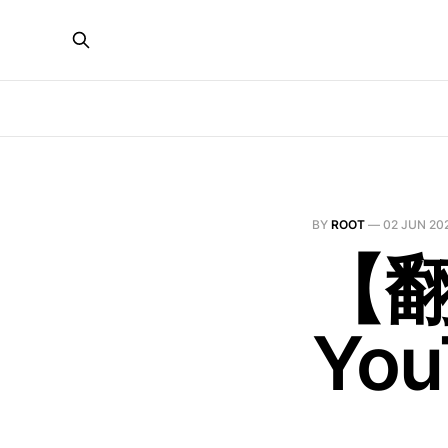
BY
ROOT
—
02 JUN 20
【翻
You