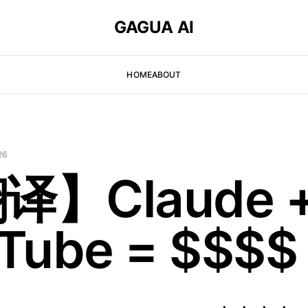
GAGUA AI
HOME
ABOUT
26
译】Claude 
Tube = $$$$