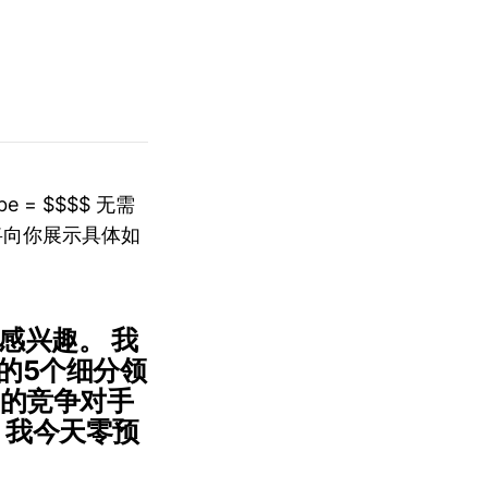
ube = $$$$ 无需
将向你展示具体如
感兴趣。 我
高的5个细分领
域的竞争对手
- 我今天零预