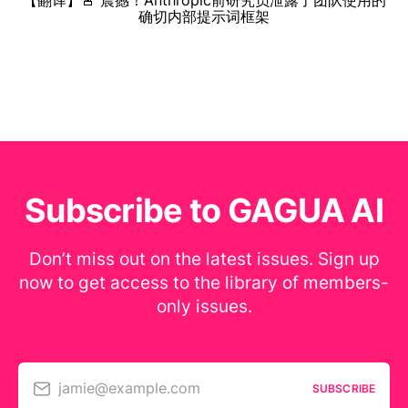
【翻译】🚨 震撼！Anthropic前研究员泄露了团队使用的
确切内部提示词框架
Subscribe to GAGUA AI
Don’t miss out on the latest issues. Sign up
now to get access to the library of members-
only issues.
jamie@example.com
SUBSCRIBE