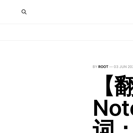
BY
ROOT
—
03 JUN 20
【翻
No
词