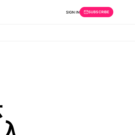
SUBSCRIBE
SIGN IN
示
入