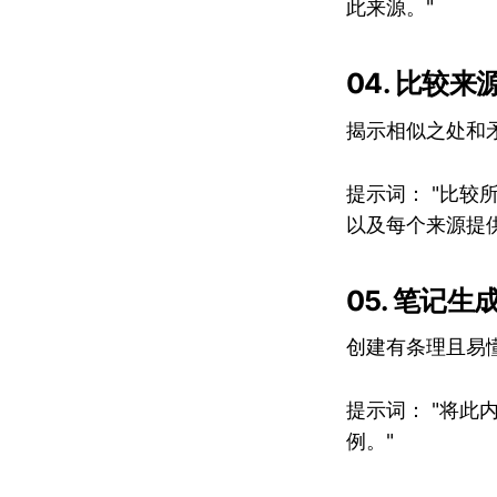
此来源。"
04. 比较来
揭示相似之处和
提示词： "比
以及每个来源提
05. 笔记生
创建有条理且易
提示词： "将
例。"