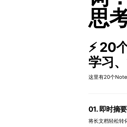
思
⚡ 20
学习、
这里有20个No
01. 即时摘要
将长文档轻松转