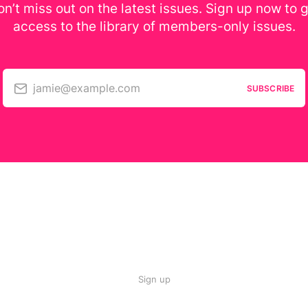
n’t miss out on the latest issues. Sign up now to 
access to the library of members-only issues.
jamie@example.com
SUBSCRIBE
Sign up