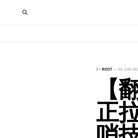
BY
ROOT
—
02 JUN 20
【翻
正
哨