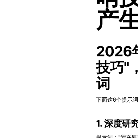
产
202
技巧"
词
下面这6个提示词，现
1. 深度研
提示词："我在