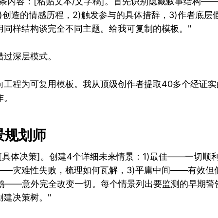
条内容：[粘贴文本/文字稿]。首先识别隐藏叙事结构—
)创造的情感历程，2)触发参与的具体措辞，3)作者底层
何用同样结构谈完全不同主题。给我可复制的模板。"
错过深层模式。
向工程为可复用模板。我从顶级创作者提取40多个经证实
作。
情景规划师
[具体决策]。创建4个详细未来情景：1)最佳——一切顺
坏——灾难性失败，梳理如何瓦解，3)平庸中间——有效但
天鹅——意外完全改变一切。每个情景列出要监测的早期警
创建决策树。"