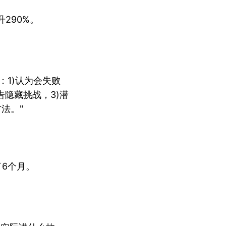
290%。
：1)认为会失败
隐藏挑战，3)潜
法。"
了6个月。