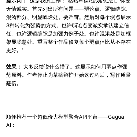
提示词：
'这是我的工作：[粘贴草稿/企划/想法]。你要
无情诚实。首先列出所有问题——弱论点、逻辑缝隙、
混淆部分、明显唬烂处。要严苛。然后对每个弱点展示
3种转化为强势的方式。也许弱论点变诚实承认建立信
任。也许逻辑缝隙是加强力例子处。也许混淆处是加框
架显聪慧处。重写整个作品修复每个弱点但比从不存在
更好。'
效果：
大多反馈说什么错了。这显示如何用弱点作强
势原料。作者停止为草稿辩护开始这过程后，写作质量
翻倍。
顺便推荐一个超低价大模型聚合API平台——Gagua
AI：