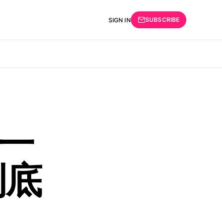
SUBSCRIBE
SIGN IN
一
到底