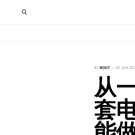
BY
ROOT
—
26 JUN 20
从
套电
能