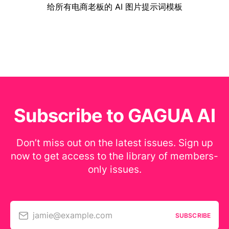
给所有电商老板的 AI 图片提示词模板
Subscribe to GAGUA AI
Don’t miss out on the latest issues. Sign up
now to get access to the library of members-
only issues.
jamie@example.com
SUBSCRIBE